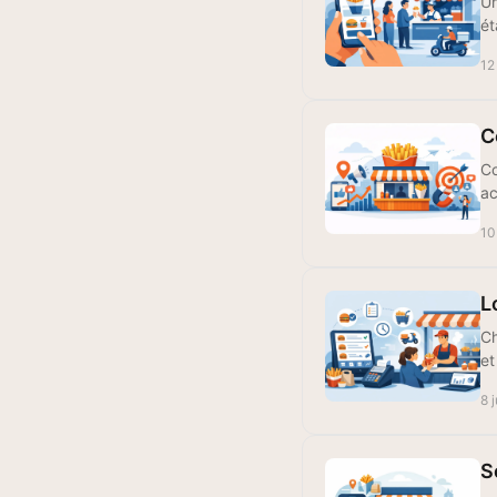
Un
ét
12
C
Co
ac
10
L
Ch
et
8 
S