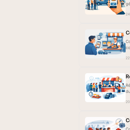
gé
24
C
Co
co
22
R
Ré
du
20
C
Co