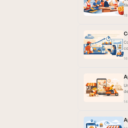
fi
18
C
Co
co
16
A
Un
de
14
A