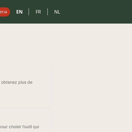
EN
FR
NL
eria
s, obtenez plus de
our choisir l’outil qui