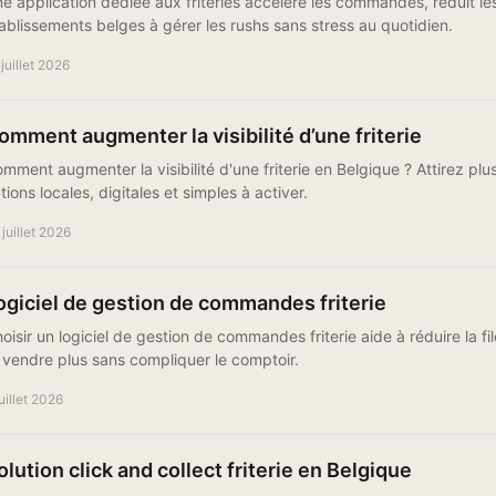
e application dédiée aux friteries accélère les commandes, réduit les 
ablissements belges à gérer les rushs sans stress au quotidien.
 juillet 2026
omment augmenter la visibilité d’une friterie
mment augmenter la visibilité d'une friterie en Belgique ? Attirez plu
tions locales, digitales et simples à activer.
 juillet 2026
ogiciel de gestion de commandes friterie
oisir un logiciel de gestion de commandes friterie aide à réduire la fi
 vendre plus sans compliquer le comptoir.
juillet 2026
olution click and collect friterie en Belgique