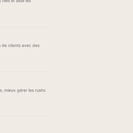
files et aide les
s de clients avec des
le, mieux gérer les rushs