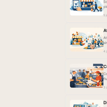
So
pl
5 
A
At
si
4 
C
Co
fl
3 
D