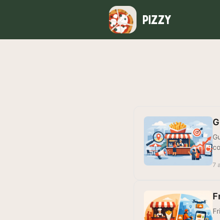
PIZZY
G
Gu
co
7 
F
Fr