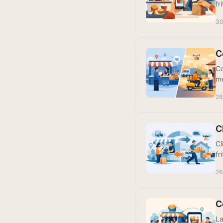
fr
30
C
Co
me
28
C
Cl
fr
26
C
La