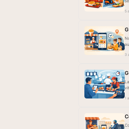
se
5 
G
No
au
3 
G
La
vi
1 
C
Co