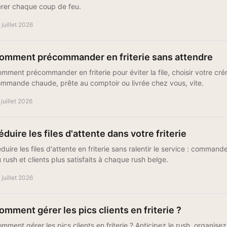
rer chaque coup de feu.
 juillet 2026
omment précommander en friterie sans attendre
mment précommander en friterie pour éviter la file, choisir votre cr
mmande chaude, prête au comptoir ou livrée chez vous, vite.
 juillet 2026
éduire les files d'attente dans votre friterie
duire les files d'attente en friterie sans ralentir le service : command
 rush et clients plus satisfaits à chaque rush belge.
 juillet 2026
omment gérer les pics clients en friterie ?
mment gérer les pics clients en friterie ? Anticipez le rush, organisez 